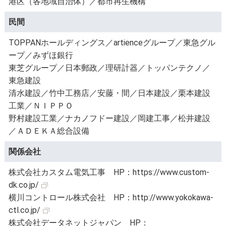
港区（各地域自治体）／都市再生機構
民間
TOPPANホールディングス／artienceグループ／東急グル
ープ／みずほ銀行
東芝グループ／日本郵政／理研計器／トッパンテクノ／
東急建設
清水建設／竹中工務店／安藤・間／日本建設／栗本建設
工業／ＮＩＰＰＯ
野村建設工業／ナカノフドー建設／岡建工事／松井建設
／ＡＤＥＫＡ総合設備
関係会社
株式会社カスタム電気工事 HP：
https://www.custom-
dk.co.jp/
横川コントロール株式会社 HP：
http://www.yokokawa-
ctl.co.jp/
株式会社データネットジャパン HP：