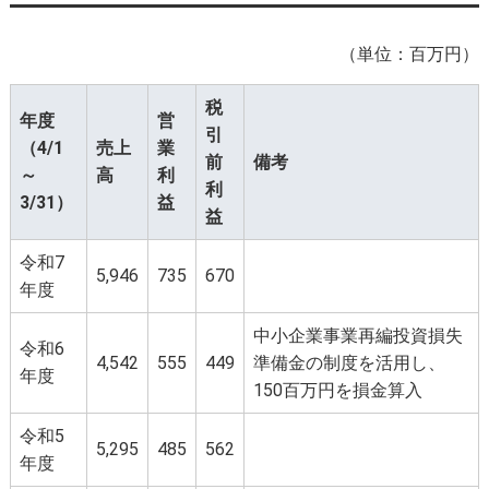
（単位：百万円）
税
年度
営
引
（4/1
売上
業
前
備考
～
高
利
利
3/31）
益
益
令和7
5,946
735
670
年度
中小企業事業再編投資損失
令和6
4,542
555
449
準備金の制度を活用し、
年度
150百万円を損金算入
令和5
5,295
485
562
年度