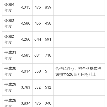
令和4
4,315
475
859
年度
令和3
4,586
466
458
年度
令和2
4,266
644
691
年度
平成31
4,685
681
718
年度
平成30
合併に伴う、抱合せ株式消
4,014
558
5
年度
滅損で526百万円を計上
平成29
3,783
532
512
年度
平成28
3,834
475
340
年度