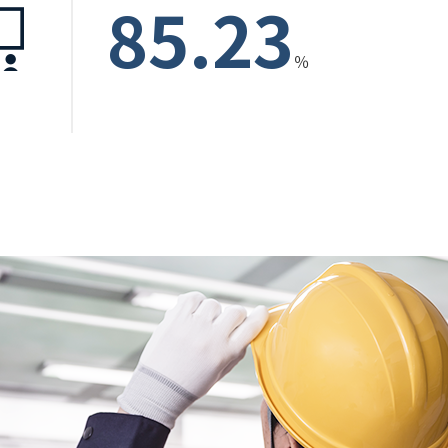
85.23
％