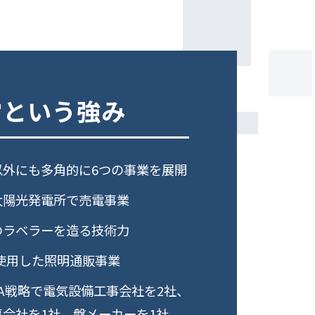
営という強み
以外にも多角的に6つの事業を展開
太陽光発電所で売電事業
のラベラーを造る技術力
使用した照明通販事業
A戦略で電気設備工事会社を2社、
会社を1社、盤メーカーを1社、