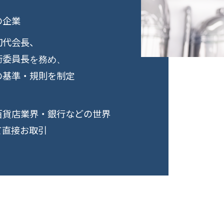
の企業
初代会長、
術委員長
を務め、
の基準・規則を制定
百貨店業界・銀行などの世界
て直接お取引