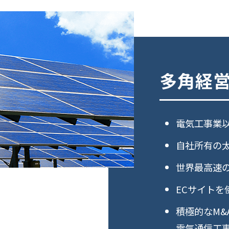
多角経
電気工事業
自社所有の
世界最高速
ECサイトを
積極的なM&
電気通信工事