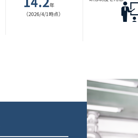
14.2
年
（2026/4/1時点）
み