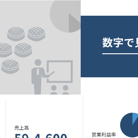
数字で
売上高
59
4,600
営業利益率