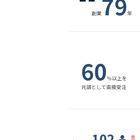
79
創業
年
60
％以上を
元請として直接受注
102