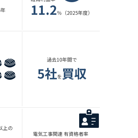
11.2
5年
％（2025年度）
過去10年間で
5社
買収
を
以上の
電気工事関連 有資格者率