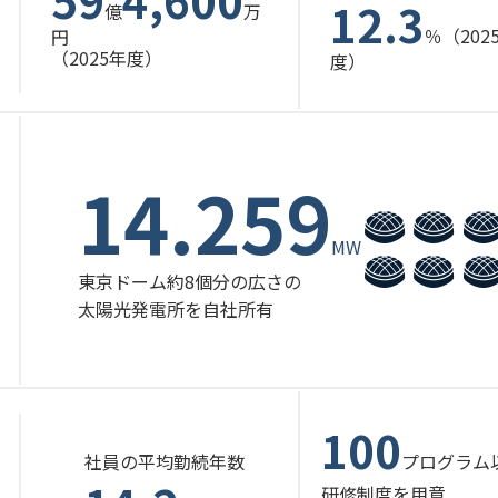
12.3
億
万
％（202
円
（2025年度）
度）
14.259
MW
東京ドーム約8個分の広さの
太陽光発電所を自社所有
100
社員の平均勤続年数
プログラム
研修制度を用意