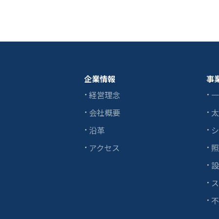
企業情報
事
経営理念
一
会社概要
太
沿革
シ
アクセス
照
設
ス
不